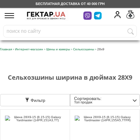
БЕСПЛАТНАЯ ДОСТАВКА ОТ 40 000 ГРН
UA
RU
На вашем
грн
бонусном счете
Бесплатно по Украине
»
»
»
»
Главная
Интернет-магазин
Шины и камеры
Сельхозшины
28x9
0 800 203 302
Категории
Сельхозшины ширина в дюймах 28X9
Дневник
Сортировать:
Фильтр
Топ продаж
Доставка
Отзывы