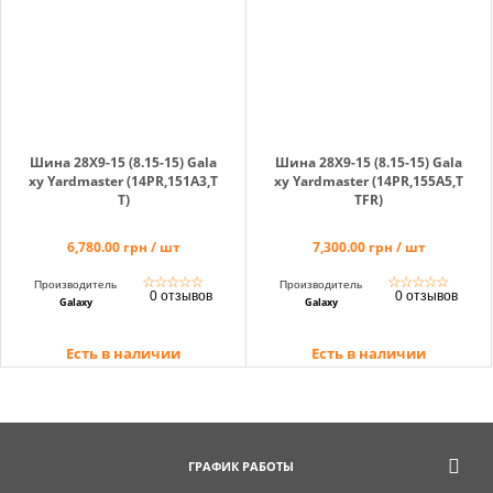
Корзина
Помощник
Шина 28X9-15 (8.15-15) Gala
Шина 28X9-15 (8.15-15) Gala
xy Yardmaster (14PR,151A3,T
xy Yardmaster (14PR,155A5,T
T)
TFR)
6,780.00 грн / шт
7,300.00 грн / шт
0 800 203
302
☆
☆
☆
☆
☆
☆
☆
☆
☆
☆
Производитель
Производитель
0 отзывов
0 отзывов
Бесплатно по
Galaxy
Galaxy
Украине
Есть в наличии
Есть в наличии
+38 (096) 733
733 0
+38 (066) 733
733 0
+38 (093) 733
ГРАФИК РАБОТЫ
733 0