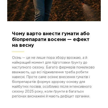
08.10.2025
878
Чому варто внести гумати або
біопрепарати восени — ефект
на весну
Осінь — це не лише пора збору врожаю, а й
найкращий момент для підготовки ґрунту до
наступного сезону. Багато фермерів помилково
вважають, що всі підживлення треба робити
навесні. Проте саме осіннє внесення гуматів і
біопрепаратів формує здорову основу для
майбутніх посівів, особливо після інтенсивного
сезону 2025 року, коли ґрунти в багатьох
регіонах виснажені й мають дефіцит органіки.