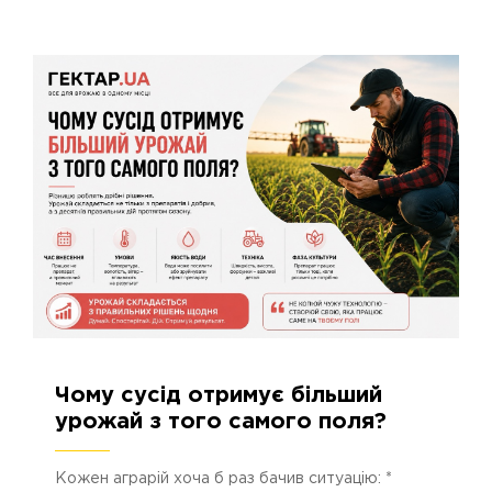
Чому сусід отримує більший
17.06.2026
348
урожай з того самого поля?
Кожен аграрій хоча б раз бачив ситуацію: *