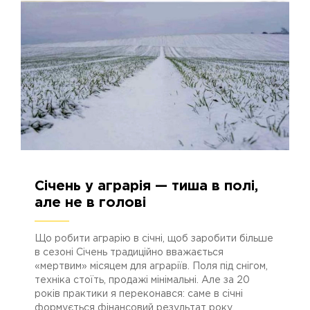
Січень у аграрія — тиша в полі,
19.01.2026
348
але не в голові
Що робити аграрію в січні, щоб заробити більше
в сезоні Січень традиційно вважається
«мертвим» місяцем для аграріїв. Поля під снігом,
техніка стоїть, продажі мінімальні. Але за 20
років практики я переконався: саме в січні
формується фінансовий результат року.