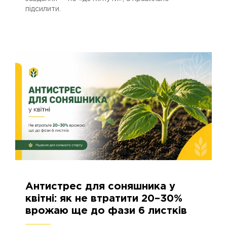
підсилити.
Антистрес для соняшника у
22.04.2026
616
квітні: як не втратити 20–30%
врожаю ще до фази 6 листків