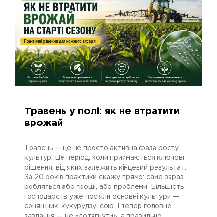
Травень у полі: як не втратити
29.04.2026
688
врожай
Травень — це не просто активна фаза росту
культур. Це період, коли приймаються ключові
рішення, від яких залежить кінцевий результат.
За 20 років практики скажу прямо: саме зараз
робляться або гроші, або проблеми. Більшість
господарств уже посіяли основні культури —
соняшник, кукурудзу, сою. І тепер головне
завдання — не «дотягнути», а правильно