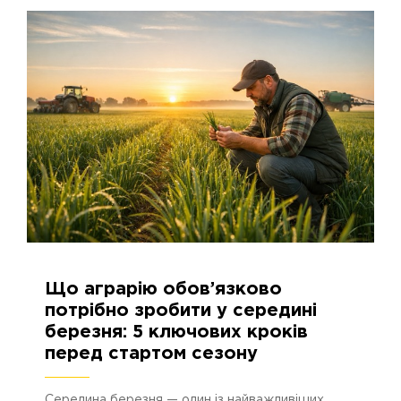
Що аграрію обов’язково
16.03.2026
506
потрібно зробити у середині
березня: 5 ключових кроків
перед стартом сезону
Середина березня — один із найважливіших