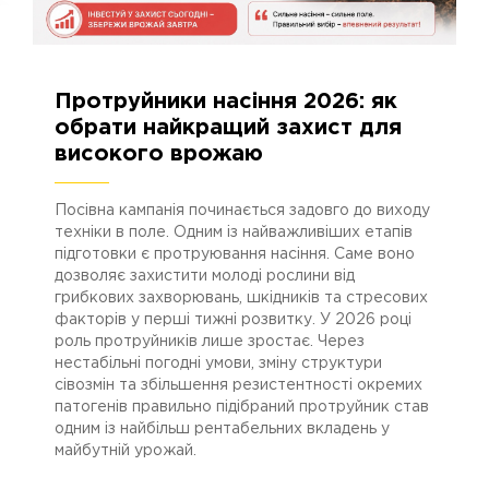
Протруйники насіння 2026: як
05.08.2026
150
обрати найкращий захист для
високого врожаю
Посівна кампанія починається задовго до виходу
техніки в поле. Одним із найважливіших етапів
підготовки є протруювання насіння. Саме воно
дозволяє захистити молоді рослини від
грибкових захворювань, шкідників та стресових
факторів у перші тижні розвитку. У 2026 році
роль протруйників лише зростає. Через
нестабільні погодні умови, зміну структури
сівозмін та збільшення резистентності окремих
патогенів правильно підібраний протруйник став
одним із найбільш рентабельних вкладень у
майбутній урожай.