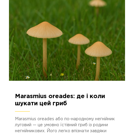
23.09.2025
942
Marasmius oreades: де і коли
шукати цей гриб
Marasmius oreades або по-народному негнійник
луговий — це умовно їстівний гриб із родини
негнійникових. Його легко впізнати завдяки