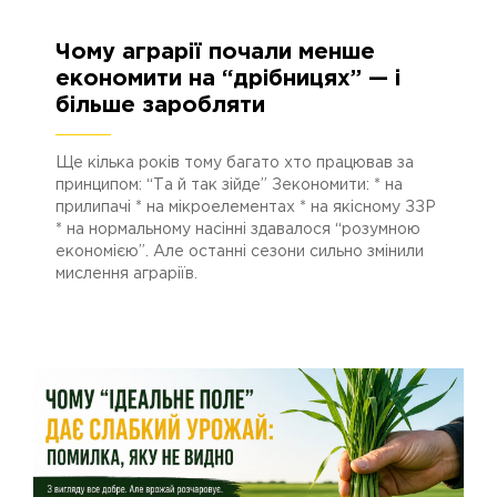
Чому аграрії почали менше
12.05.2026
618
економити на “дрібницях” — і
більше заробляти
Ще кілька років тому багато хто працював за
принципом: “Та й так зійде” Зекономити: * на
прилипачі * на мікроелементах * на якісному ЗЗР
* на нормальному насінні здавалося “розумною
економією”. Але останні сезони сильно змінили
мислення аграріїв.