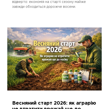
відверто: економія на старті сезону майже
завжди обходиться дорожче восени.
Весняний старт 2026: як аграрію
25.02.2026
520