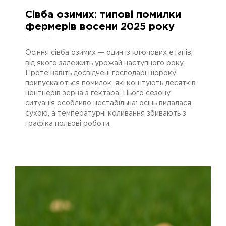
06.10.2025
752
Сівба озимих: типові помилки
фермерів восени 2025 року
Осіння сівба озимих — один із ключових етапів,
від якого залежить урожай наступного року.
Проте навіть досвідчені господарі щороку
припускаються помилок, які коштують десятків
центнерів зерна з гектара. Цього сезону
ситуація особливо нестабільна: осінь видалася
сухою, а температурні коливання збивають з
графіка польові роботи.