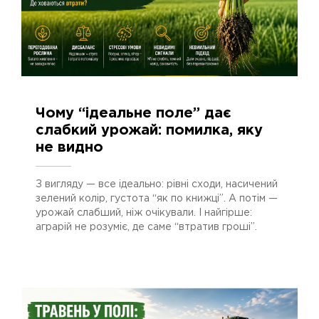
Чому “ідеальне поле” дає
04.05.2026
438
слабкий урожай: помилка, яку
не видно
З вигляду — все ідеально: рівні сходи, насичений
зелений колір, густота “як по книжці”. А потім —
урожай слабший, ніж очікували. І найгірше:
аграрій не розуміє, де саме “втратив гроші”.