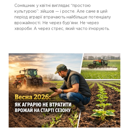
Соняшник у квітні виглядає “простою
культурою”: зійшов — і росте. Але саме в цей
період аграрії втрачають найбільше потенціалу
врожайності. Не через бур’яни. Не через
хвороби. А через стрес, який часто ігнорують.