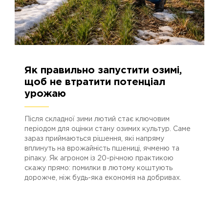
Як правильно запустити озимі,
16.02.2026
328
щоб не втратити потенціал
урожаю
Після складної зими лютий стає ключовим
періодом для оцінки стану озимих культур. Саме
зараз приймаються рішення, які напряму
вплинуть на врожайність пшениці, ячменю та
ріпаку. Як агроном із 20-річною практикою
скажу прямо: помилки в лютому коштують
дорожче, ніж будь-яка економія на добривах.