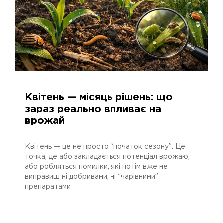
Квітень — місяць рішень: що
26.03.2026
526
зараз реально впливає на
врожай
Квітень — це не просто “початок сезону”. Це
точка, де або закладається потенціал врожаю,
або робляться помилки, які потім вже не
виправиш ні добривами, ні “чарівними”
препаратами