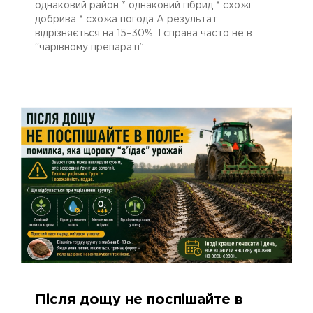
однаковий район * однаковий гібрид * схожі
добрива * схожа погода А результат
відрізняється на 15–30%. І справа часто не в
“чарівному препараті”.
Після дощу не поспішайте в
25.05.2026
376