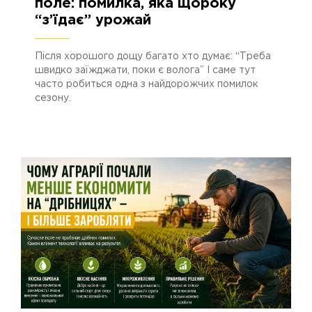
поле: помилка, яка щороку
“з’їдає” урожай
Після хорошого дощу багато хто думає: “Треба
швидко заїжджати, поки є волога” І саме тут
часто робиться одна з найдорожчих помилок
сезону.