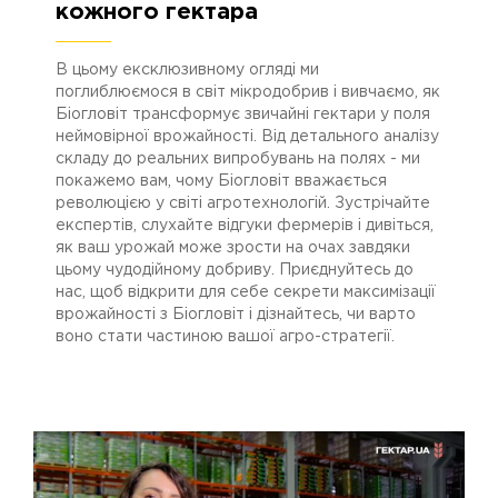
кожного гектара
В цьому ексклюзивному огляді ми
поглиблюємося в світ мікродобрив і вивчаємо, як
Біогловіт трансформує звичайні гектари у поля
неймовірної врожайності. Від детального аналізу
складу до реальних випробувань на полях - ми
покажемо вам, чому Біогловіт вважається
революцією у світі агротехнологій. Зустрічайте
експертів, слухайте відгуки фермерів і дивіться,
як ваш урожай може зрости на очах завдяки
цьому чудодійному добриву. Приєднуйтесь до
нас, щоб відкрити для себе секрети максимізації
врожайності з Біогловіт і дізнайтесь, чи варто
воно стати частиною вашої агро-стратегії.