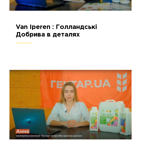
Van Iperen : Голландські
19.10.2023
2659
Добрива в деталях