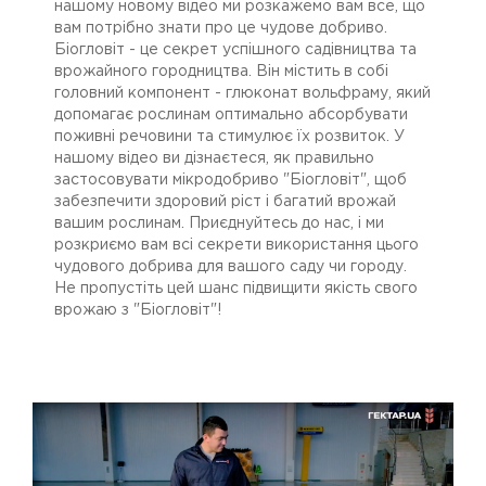
нашому новому відео ми розкажемо вам все, що
вам потрібно знати про це чудове добриво.
Біогловіт - це секрет успішного садівництва та
врожайного городництва. Він містить в собі
головний компонент - глюконат вольфраму, який
допомагає рослинам оптимально абсорбувати
поживні речовини та стимулює їх розвиток. У
нашому відео ви дізнаєтеся, як правильно
застосовувати мікродобриво "Біогловіт", щоб
забезпечити здоровий ріст і багатий врожай
вашим рослинам. Приєднуйтесь до нас, і ми
розкриємо вам всі секрети використання цього
чудового добрива для вашого саду чи городу.
Не пропустіть цей шанс підвищити якість свого
врожаю з "Біогловіт"!