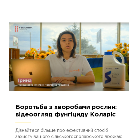
Боротьба з хворобами рослин:
13.04.2024
2842
відеоогляд фунгіциду Коларіс
Дізнайтеся більше про ефективний спосіб
захисту вашого сільськогосподарського врожаю