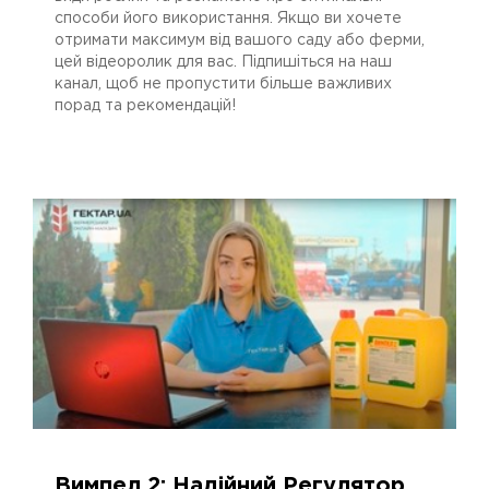
способи його використання. Якщо ви хочете
отримати максимум від вашого саду або ферми,
цей відеоролик для вас. Підпишіться на наш
канал, щоб не пропустити більше важливих
порад та рекомендацій!
Вимпел 2: Надійний Регулятор
17.07.2023
2664