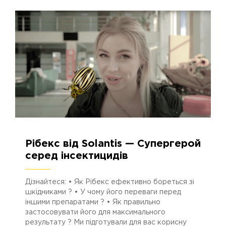
Рібекс від Solantis — Супергерой
11.11.2024
3033
серед інсектицидів
Дізнайтеся: • Як Рібекс ефективно бореться зі
шкідниками ?️ • У чому його переваги перед
іншими препаратами ? • Як правильно
застосовувати його для максимального
результату ? Ми підготували для вас корисну