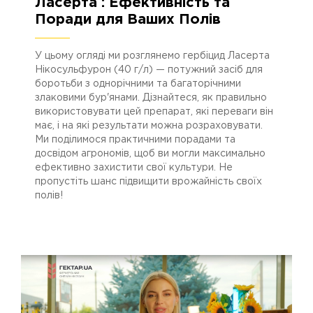
Ласерта : Ефективність та
31.10.2024
3072
Поради для Ваших Полів
У цьому огляді ми розглянемо гербіцид Ласерта
Нікосульфурон (40 г/л) — потужний засіб для
боротьби з однорічними та багаторічними
злаковими бур'янами. Дізнайтеся, як правильно
використовувати цей препарат, які переваги він
має, і на які результати можна розраховувати.
Ми поділимося практичними порадами та
досвідом агрономів, щоб ви могли максимально
ефективно захистити свої культури. Не
пропустіть шанс підвищити врожайність своїх
полів!