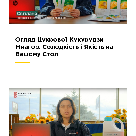
Огляд Цукрової Кукурудзи
29.05.2024
2718
Мнагор: Солодкість і Якість на
Вашому Столі