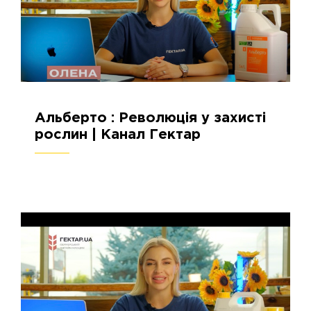
Альберто : Революція у захисті
17.09.2024
2576
рослин | Канал Гектар