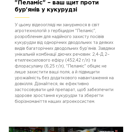
"Пеламіс" – ваш щит проти
бур'янів у кукурудзі
У цьому відеоогляді ми зануримося в світ
агротехнологій з гербіцидом "Пеламіс",
розробленим для надійного захисту посівів
кукурудзи від однорічних дводольних та деяких
видів багаторічних дводольних бур’янів. Завдяки
унікальній комбінації діючих речовин: 2,4-Д 2–
етилгексилового ефіру (452,42 г/л) та
флорасуламу (6,25 г/л), "Пеламіс" обіцяє не
лише захистити ваші поля, а й підвищити
урожайність без додаткового навантаження на
довкілля. Дізнайтеся, як ефективно
застосовувати цей препарат, щоб забезпечити
здорове зростання кукурудзи та зберегти
біорізноманіття наших агроекосистем.