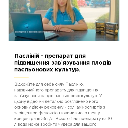
Пасліній - препарат для
12.07.2023
3048
підвищення зав’язування плодів
пасльонових культур.
Відкрийте для себе силу Паслінію,
надзвичайного препарату для підвищення
зав’язування плодів пасльонових культур. У
цьому відео ми детально розглянемо його
основну діючу речовину - солі аміноспиртів з
заміщеними феноксіоцтовими кислотами у
концентрації 55 г/л. Всього 1 мл препарату на 10
л води може зробити чудеса для вашого