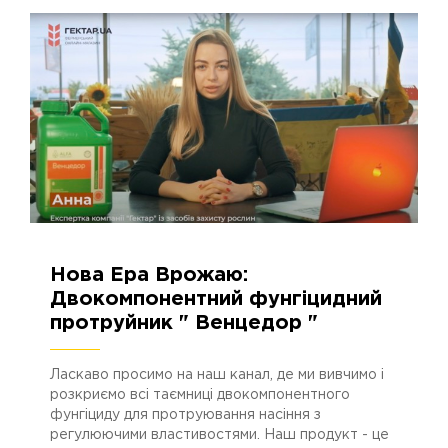
Нова Ера Врожаю:
25.10.2023
2809
Двокомпонентний фунгіцидний
протруйник " Венцедор "
Ласкаво просимо на наш канал, де ми вивчимо і
розкриємо всі таємниці двокомпонентного
фунгіциду для протруювання насіння з
регулюючими властивостями. Наш продукт - це