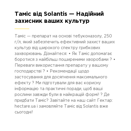
Таміс від Solantis — Надійний
11.11.2024
3169
захисник ваших культур
Таміс — препарат на основі тебуконазолу, 250
г/л, який забезпечить ефективний захист ваших
культур від широкого спектру грибкових
захворювань. Дізнайтеся: • Як Таміс допомагає
боротися з найбільш поширеними хворобами ? •
Переваги використання препарату у вашому
господарстві ? • Рекомендації щодо
застосування для досягнення максимального
ефекту ? Ми підготували для вас корисну
інформацію та практичні поради, щоб ваші
рослини завжди були в найкращій формі! ? Де
придбати Таміс? Завітайте на наш сайт Гектар:
hectare.ua і замовляйте Таміс від Solantis вже
сьогодні!