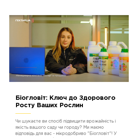
Біогловіт: Ключ до Здорового
16.02.2024
2651
Росту Ваших Рослин
Чи шукаєте ви спосіб підвищити врожайність і
якість вашого саду чи городу? Ми маємо
відповідь для вас - мікродобриво "Біогловіт"! У