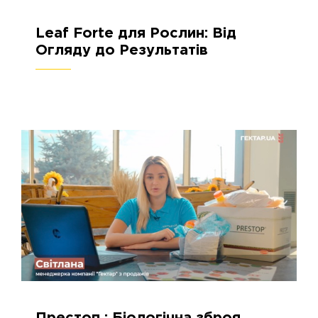
Leaf Forte для Рослин: Від
04.10.2023
2893
Огляду до Результатів
Престоп : Біологічна зброя