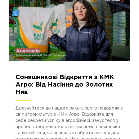
Соняшникові Відкриття з КМК
01.03.2024
2820
Агро: Від Насіння до Золотих
Нив
Долучайтеся до нашого захопливого подорожі у
світ агрокультур з КМК Агро. Відкрийте для
себе секрети успіху в агробізнесі, зануртеся у
процес створення золотистих полів соняшника
та дізнайтеся, як правильно обрати насіння для