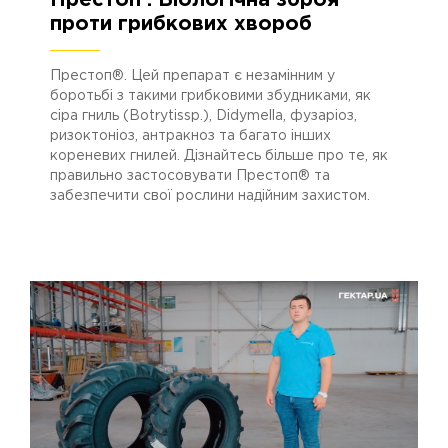
11.09.2023
2716
проти грибкових хвороб
Престоп®. Цей препарат є незамінним у
боротьбі з такими грибковими збудниками, як
сіра гниль (Botrytissp.), Didymella, фузаріоз,
ризоктоніоз, антракноз та багато інших
кореневих гнилей. Дізнайтесь більше про те, як
правильно застосовувати Престоп® та
забезпечити свої рослини надійним захистом.