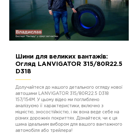
Шини для великих вантажів:
04.01.2024
2915
Огляд LANVIGATOR 315/80R22.5
D318
Долучайтеся до нашого детального огляду нової
автошини LANVIGATOR 315/80R22.5 D318
157/154М. У цьому відео ми поглиблено
аналізуємо її характеристики, включно з
міцністю, зносостійкістю, і як вона веде себе на
різних дорожніх покриттях. Дізнайтеся, чи є ця
шина ідеальним вибором для вашого вантажного
автомобіля або трейлера!