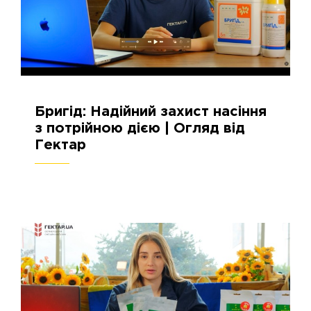
Бригід: Надійний захист насіння
15.09.2024
2571
з потрійною дією | Огляд від
Гектар