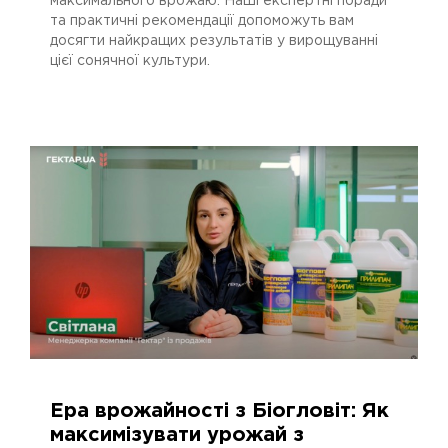
максимального врожаю. Наші експертні поради
та практичні рекомендації допоможуть вам
досягти найкращих результатів у вирощуванні
цієї сонячної культури.
Ера врожайності з Біогловіт: Як
28.02.2024
2666
максимізувати урожай з