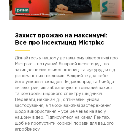
Захист врожаю на максимумі:
09.05.2024
2925
Все про інсектицид Містрікс
Дізнайтесь у нашому детальному відеоогляді про
Містрікс – потужний бінарний інсектицид, що
захищає посіви озимої пшениці та кукурудзи від
різноманітних шкідників. Відкрийте для себе
його унікальні складові: Імідаклоприд та Лямбда-
цигалотрин, які забезпечують тривалий захист
та контроль широкого спектру шкідників.
Переваги, механізм дії, оптимальні умови
застосування, а також важливі застереження
щодо використання – усе це чекає на вас у
нашому відео. Підписуйтеся на канал Гектар,
щоб не пропустити корисні поради для вашого
агробізнесу