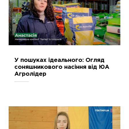
У пошуках ідеального: Огляд
26.02.2024
2664
соняшникового насіння від ЮА
Агролідер