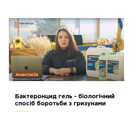
Бактеронцид гель - біологічний
08.11.2023
2792
спосіб боротьби з гризунами