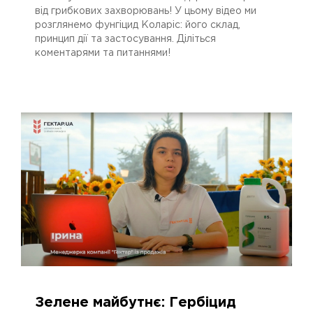
від грибкових захворювань! У цьому відео ми
розглянемо фунгіцид Коларіс: його склад,
принцип дії та застосування. Діліться
коментарями та питаннями!
Зелене майбутнє: Гербіцид
09.04.2024
2849