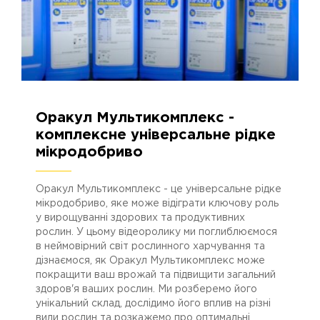
Оракул Мультикомплекс -
18.07.2023
2704
комплексне універсальне рідке
мікродобриво
Оракул Мультикомплекс - це універсальне рідке
мікродобриво, яке може відіграти ключову роль
у вирощуванні здорових та продуктивних
рослин. У цьому відеоролику ми поглиблюємося
в неймовірний світ рослинного харчування та
дізнаємося, як Оракул Мультикомплекс може
покращити ваш врожай та підвищити загальний
здоров'я ваших рослин. Ми розберемо його
унікальний склад, дослідимо його вплив на різні
види рослин та розкажемо про оптимальні