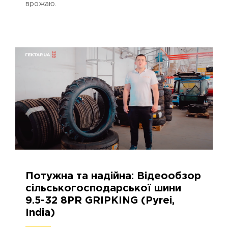
врожаю.
Потужна та надійна: Відеообзор
26.06.2023
2678
сільськогосподарської шини
9.5-32 8PR GRIPKING (Pyrei,
India)